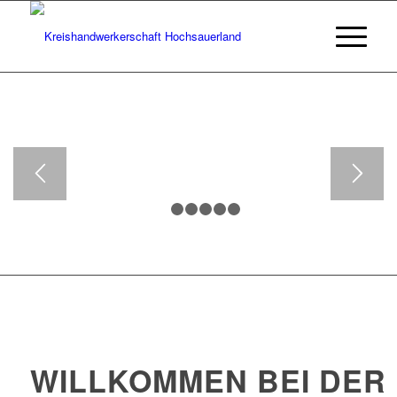
HERZLICH
WILLKOMMEN
Die Kreishandwerkerschaft
vertritt die Gesamtinteressen des
selbständigen Handwerks in
unserer Region sowie die
gemeinsamen Interessen der am
1
2
3
4
5
6
Ort bestehenden
Handwerksinnungen. Wir freuen
uns, dass Sie auf unserer
Webseite zu Besuch sind!
ÜBER UNS
WILLKOMMEN BEI DER